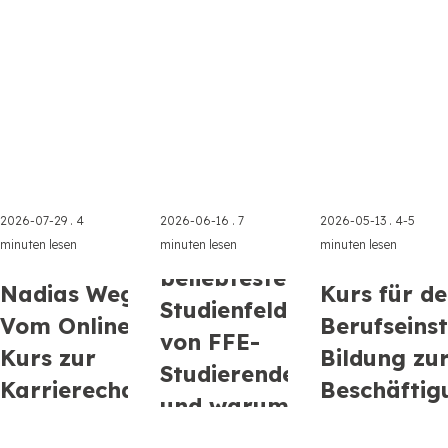
2026-07-29 .
4
2026-06-16 .
7
2026-05-13 .
4-5
Die 3
minuten lesen
minuten lesen
minuten lesen
beliebtesten
Nadias Weg:
Kurs für d
Studienfelder
Vom Online-
Berufseinst
von FFE-
Kurs zur
Bildung zu
Studierenden
Erfahren Sie,
Karrierechance
Beschäftig
und warum
Vom Online-Kurs
warum sich FFE-
Kurs Berufseinstie
zum Berufserfolg:
Studierende
Beschäftigungsfähi
sie so ...