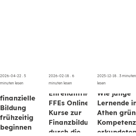
Nadias Weg zeigt,
besonders häufig
Wie junge Mensche
wie praktisches
für Gesundheit,
Globalen Süden
Lernen Potenzial
Landwirtschaft
Erfahrungen sichtb
entfaltet.
und Technologie
mac ...
Read more →
Read more →
Read more →
entsc ...
2026-04-22 .
5
2026-02-18 .
6
2025-12-18 .
3 minuten
Wie
minuten lesen
minuten lesen
lesen
Warum
Ehrenamtliche
Wie junge
finanzielle
FFEs Online-
Lernende i
Bildung
Kurse zur
Athen grün
frühzeitig
Finanzbildung
Kompetenz
Wie ehrenamtliche
beginnen
Kinder lernen früh
Workshop „Grüne
durch die
erkundete
Mentoren FFEs