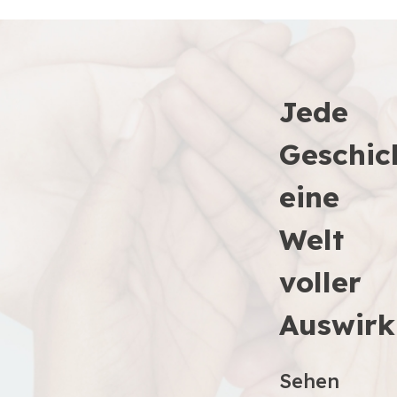
Jede
Geschic
eine
Welt
voller
Auswir
Sehen