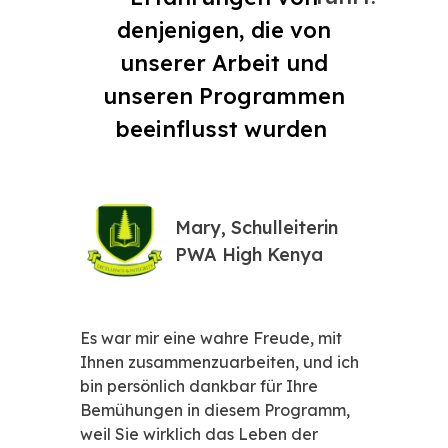
denjenigen, die von
unserer Arbeit und
unseren Programmen
beeinflusst wurden
Mary, Schulleiterin
PWA High Kenya
Es war mir eine wahre Freude, mit
Wir sind s
Ihnen zusammenzuarbeiten, und ich
über Pytho
bin persönlich dankbar für Ihre
Education
Bemühungen in diesem Programm,
wir könne
weil Sie wirklich das Leben der
schreiben,