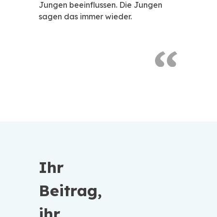
Jungen beeinflussen. Die Jungen
Erfahrung 
sagen das immer wieder.
weiterent
und zu ler
Ihr
Beitrag,
ihr