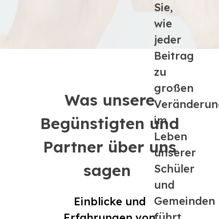
Sie,
wie
jeder
Beitrag
zu
großen
Was unsere
Veränderu
Begünstigten und
im
Leben
Partner über uns
unserer
sagen
Schüler
und
Gemeinden
Einblicke und
führt.
Erfahrungen von