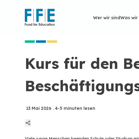
Wer wir sind
Wer wir sind
Was wir
Was wir
Kurs für den Be
Beschäftigungs
13 Mai 2026
. 4-5 minuten lesen
Viele junge Menschen beenden Schule oder Studium mit 