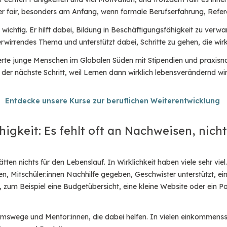
r fair, besonders am Anfang, wenn formale Berufserfahrung, Refer
 wichtig. Er hilft dabei, Bildung in Beschäftigungsfähigkeit zu ve
verwirrendes Thema und unterstützt dabei, Schritte zu gehen, die wirk
tierte junge Menschen im Globalen Süden mit Stipendien und praxis
t der nächste Schritt, weil Lernen dann wirklich lebensverändernd 
Entdecke unsere Kurse zur beruflichen Weiterentwicklung
gkeit: Es fehlt oft an Nachweisen, nicht
ten nichts für den Lebenslauf. In Wirklichkeit haben viele sehr viel.
n, Mitschüler:innen Nachhilfe gegeben, Geschwister unterstützt, eine
, zum Beispiel eine Budgetübersicht, eine kleine Website oder ein P
mswege und Mentor:innen, die dabei helfen. In vielen einkommenss