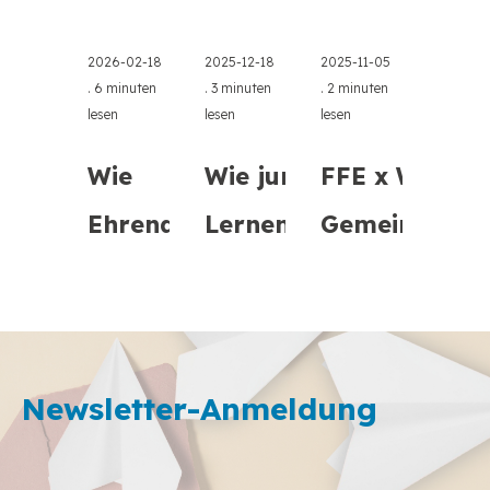
2026-02-18
2025-12-18
2025-11-05
.
6 minuten
.
3 minuten
.
2 minuten
lesen
lesen
lesen
Wie
Wie junge
FFE x Wezesh
Ehrenamtliche
Lernende in
Gemeinschaf
FFEs Online-
Athen grüne
befähigen
Kurse zur
Kompetenzen
Finanzbildung
erkundete ...
Newsletter-Anmeldung
d ...