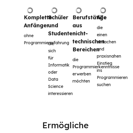
Komplette 
Schüler 
Berufstätige 
Alle
Anfänger
und 
aus 
die 
Studenten
nicht-
einen 
ohne 
technischen 
einfachen 
Programmiererfahrung
die 
Bereichen
und 
sich 
praxisnahen 
für 
die 
Einstieg 
Informatik 
Programmierkenntnisse 
ins 
oder 
erwerben 
Programmieren 
Data 
möchten
suchen
Science 
interessieren 
Ermögliche 