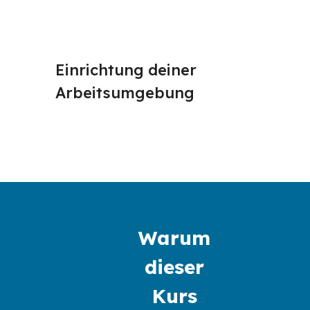
Einrichtung deiner 
Dein e
Arbeitsumgebung
Progr
Warum 
dieser 
Kurs 