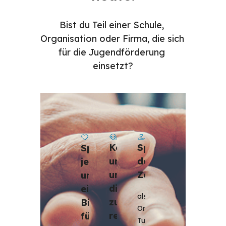
Bist du Teil einer Schule, 
Organisation oder Firma, die sich 
für die Jugendförderung 
einsetzt?
Kontaktiere 
Spende 
Spende 
uns, 
deine 
jetzt, 
um 
Zeit
um 
dich 
ein 
als 
zu 
Bildungsprogramm 
Online-
registrieren 
für 
Tutor 