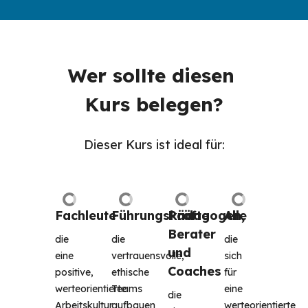
Wer sollte diesen 
Kurs belegen?
Dieser Kurs ist ideal für:
Fachleute
Führungskräfte
Pädagogen, 
Alle
Berater 
die 
die 
die 
und 
eine 
vertrauensvolle, 
sich 
Coaches
positive, 
ethische 
für 
werteorientierte 
Teams 
eine 
die 
Arbeitskultur 
aufbauen 
werteorientierte 