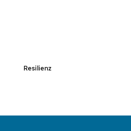
Resilienz
Die Kra