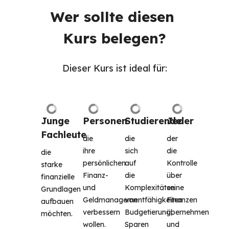
Wer sollte diesen 
Kurs belegen?
Dieser Kurs ist ideal für:
Junge 
Personen
Studierende
Jeder
Fachleute
die 
die 
der 
ihre 
sich 
die 
die 
persönlichen 
auf 
Kontrolle 
starke 
Finanz- 
die 
über 
finanzielle 
und 
Komplexitäten 
seine 
Grundlagen 
Geldmanagementfähigkeiten 
von 
Finanzen 
aufbauen 
verbessern 
Budgetierung, 
übernehmen 
möchten. 
wollen.
Sparen 
und 