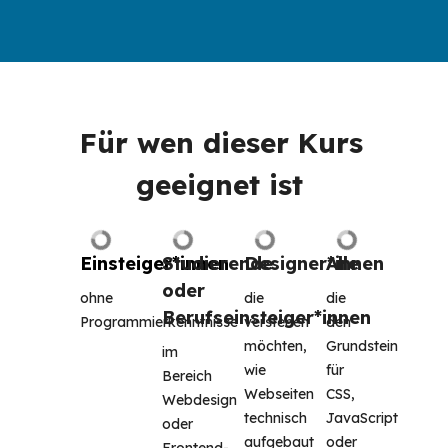
Für wen dieser Kurs 
geeignet ist 
Einsteiger*innen
Studierende 
Designer*innen
Alle
oder 
ohne 
die 
die 
Berufseinsteiger*innen
Programmierkenntnisse
verstehen 
den 
möchten, 
Grundstein 
im 
wie 
für 
Bereich 
Webseiten 
CSS, 
Webdesign 
technisch 
JavaScript 
oder 
aufgebaut 
oder 
Frontend-