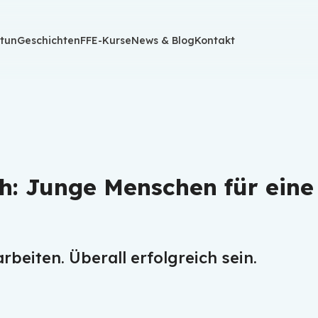
 tun
 tun
Geschichten
Geschichten
FFE-Kurse
FFE-Kurse
News & Blog
News & Blog
Kontakt
Kontakt
h: Junge Menschen für eine 
beiten. Überall erfolgreich sein.