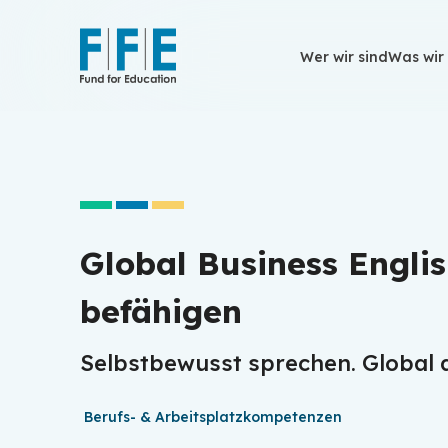
Wer wir sind
Wer wir sind
Was wir
Was wir
Global Business Englis
befähigen
Selbstbewusst sprechen. Global ar
Berufs- & Arbeitsplatzkompetenzen