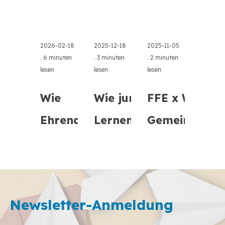
2026-02-18
2025-12-18
2025-11-05
.
6 minuten
.
3 minuten
.
2 minuten
lesen
lesen
lesen
Wie
Wie junge
FFE x Wezesh
Ehrenamtliche
Lernende in
Gemeinschaf
FFEs Online-
Athen grüne
befähigen
Kurse zur
Kompetenzen
Finanzbildung
erkundete ...
Newsletter-Anmeldung
d ...