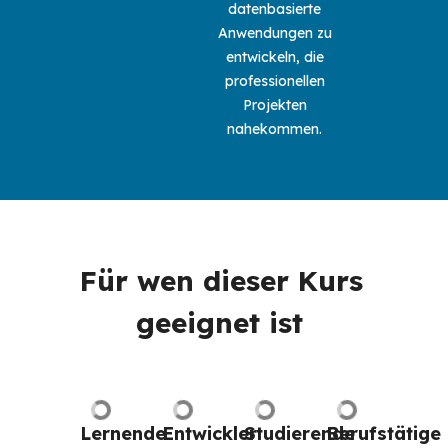
datenbasierte 
Anwendungen zu 
entwickeln, die 
professionellen 
Projekten 
nahekommen. 
Für wen dieser Kurs 
geeignet ist 
Lernende
Entwickler
Studierende
Berufstätige