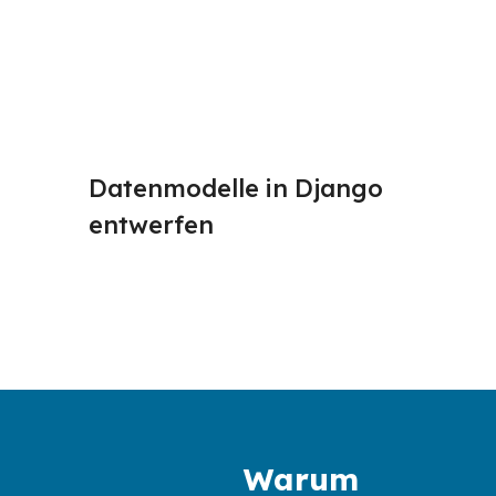
Datenmodelle in Django 
Datenb
entwerfen
Django
Warum 