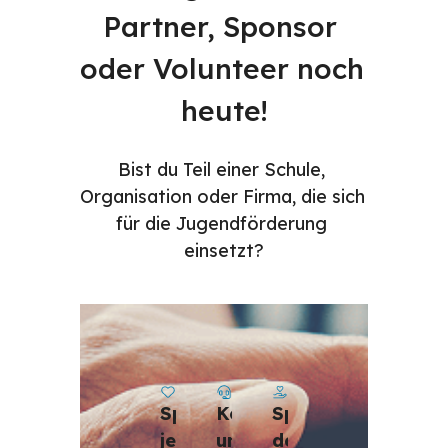
Partner, Sponsor 
oder Volunteer noch 
heute!
Bist du Teil einer Schule, 
Organisation oder Firma, die sich 
für die Jugendförderung 
einsetzt?
Kontaktiere 
Spende 
Spende 
uns, 
deine 
jetzt, 