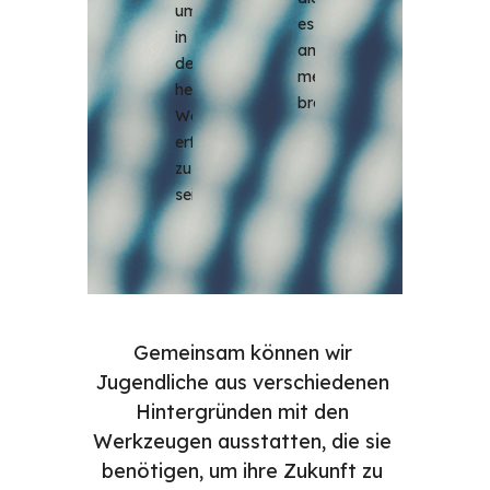
um 
es 
in 
am 
der 
meisten 
heutigen 
brauchen.
Welt 
erfolgreich 
zu 
sein.
Gemeinsam können wir 
Jugendliche aus verschiedenen 
Hintergründen mit den 
Werkzeugen ausstatten, die sie 
benötigen, um ihre Zukunft zu 