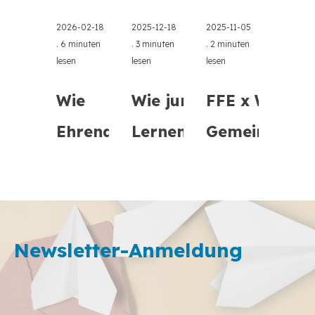
2026-02-18
2025-12-18
2025-11-05
.
6 minuten
.
3 minuten
.
2 minuten
lesen
lesen
lesen
Wie
Wie junge
FFE x Wezesh
Ehrenamtliche
Lernende in
Gemeinschaf
FFEs Online-
Athen grüne
befähigen
Kurse zur
Kompetenzen
Finanzbildung
erkundete ...
Newsletter-Anmeldung
d ...