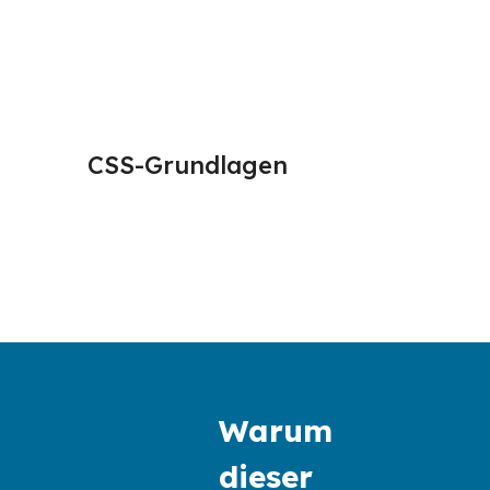
CSS-Grundlagen
Typogr
Styling
Warum
dieser