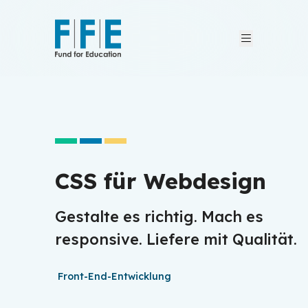
Wer wir sind
Wer wir sind
Was wir tun
Was wir tun
Geschichten
Geschichten
CSS für Webdesign
FFE-Kurse
FFE-Kurse
Gestalte es richtig. Mach es
News & Blog
News & Blog
responsive. Liefere mit Qualität.
Blog
Blog
Kontakt
Kontakt
News
News
Front-End-Entwicklung