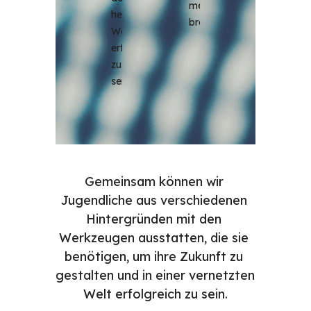
meisten 
heutigen 
brauchen.
Welt 
erfolgreich 
zu 
sein.
Gemeinsam können wir 
Jugendliche aus verschiedenen 
Hintergründen mit den 
Werkzeugen ausstatten, die sie 
benötigen, um ihre Zukunft zu 
gestalten und in einer vernetzten 
Welt erfolgreich zu sein.