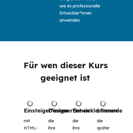
wie es professionelle
Entwickler*innen
anwenden.
Für wen dieser Kurs 
geeignet ist 
Einsteiger*innen
Designer*innen
Entwickler*innen
Lernende
mit 
die 
die 
die 
HTML-
ihre 
ihre 
später 