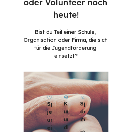
oder Volunteer noch 
heute!
Bist du Teil einer Schule, 
Organisation oder Firma, die sich 
für die Jugendförderung 
einsetzt?
Kontaktiere 
Spende 
Spende 
uns, 
deine 
jetzt, 
um 
Zeit
um 
dich 
ein 