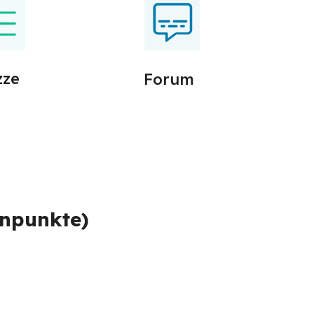
zze
Forum
rnpunkte) 