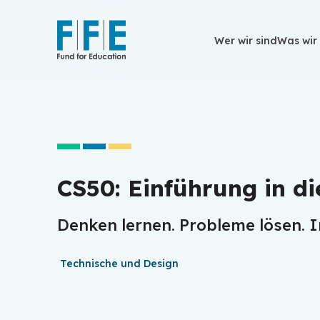
Wer wir sind
Wer wir sind
Was wir
Was wir
CS50: Einführung in di
Denken lernen. Probleme lösen. I
Technische und Design