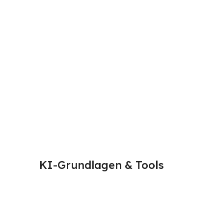
KI-Grundlagen & Tools
Generat
erklärt