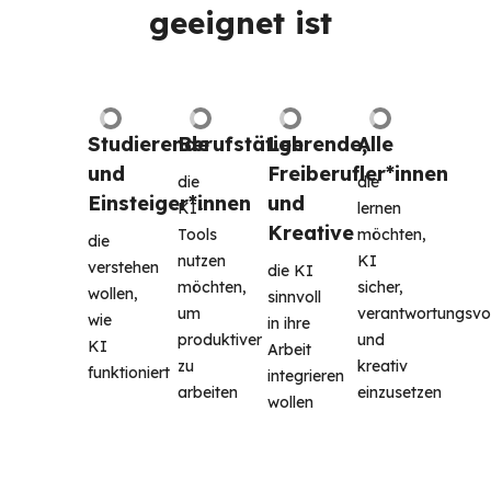
geeignet ist 
Studierende 
Berufstätige
Lehrende, 
Alle
und 
Freiberufler*innen 
die 
die 
Einsteiger*innen
und 
KI-
lernen 
Kreative
Tools 
möchten, 
die 
nutzen 
KI 
verstehen 
die KI 
möchten, 
sicher, 
wollen, 
sinnvoll 
um 
verantwortungsvoll
wie 
in ihre 
produktiver 
und 
KI 
Arbeit 
zu 
kreativ 
funktioniert 
integrieren 
arbeiten
einzusetzen
wollen 