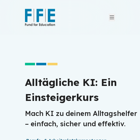
Wer wir sind
Wer wir sind
Was wir tun
Was wir tun
Geschichten
Geschichten
Alltägliche KI: Ein
FFE-Kurse
FFE-Kurse
Einsteigerkurs
News & Blog
News & Blog
Blog
Blog
Mach KI zu deinem Alltagshelfer
Kontakt
Kontakt
News
News
– einfach, sicher und effektiv.