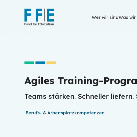
Wer wir sind
Wer wir sind
Was wir
Was wir
Agiles Training-Prog
Teams stärken. Schneller liefern.
Berufs- & Arbeitsplatzkompetenzen